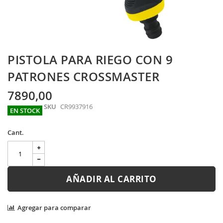
Skip
PISTOLA PARA RIEGO CON 9
to
the
PATRONES CROSSMASTER
beginning
of
7890,00
the
SKU
CR9937916
images
EN STOCK
gallery
Cant.
AÑADIR AL CARRITO
Agregar para comparar