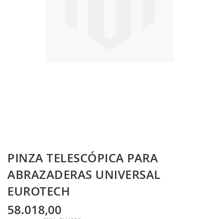
Skip
PINZA TELESCÓPICA PARA
to
the
ABRAZADERAS UNIVERSAL
beginning
EUROTECH
of
the
images
58.018,00
gallery