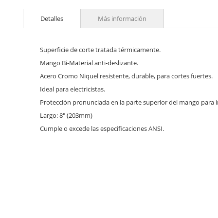
Skip
to
Detalles
Más información
the
beginning
of
the
Superficie de corte tratada térmicamente.
images
Mango Bi-Material anti-deslizante.
gallery
Acero Cromo Niquel resistente, durable, para cortes fuertes.
Ideal para electricistas.
Protección pronunciada en la parte superior del mango para i
Largo: 8" (203mm)
Cumple o excede las especificaciones ANSI.