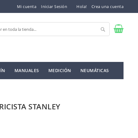
Mi cuenta
Iniciar Sesión
Hola!
Crea una cuenta
Buscar
ÍN
MANUALES
MEDICIÓN
NEUMÁTICAS
RICISTA STANLEY