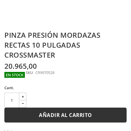
Skip
PINZA PRESIÓN MORDAZAS
to
the
RECTAS 10 PULGADAS
beginning
CROSSMASTER
of
the
images
20.965,00
gallery
SKU
CR9970528
EN STOCK
Cant.
AÑADIR AL CARRITO