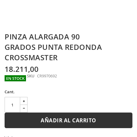
Skip
PINZA ALARGADA 90
to
the
GRADOS PUNTA REDONDA
beginning
CROSSMASTER
of
the
images
18.211,00
gallery
SKU
CR9970692
EN STOCK
Cant.
AÑADIR AL CARRITO