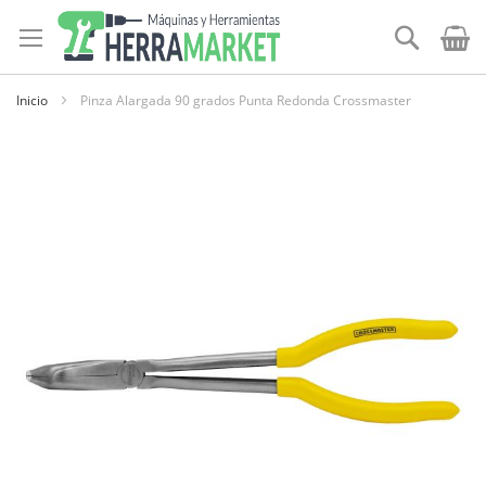
Ir
al
Buscar
contenido
Inicio
Pinza Alargada 90 grados Punta Redonda Crossmaster
Skip
to
the
end
of
the
images
gallery