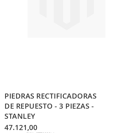
Skip
PIEDRAS RECTIFICADORAS
to
the
DE REPUESTO - 3 PIEZAS -
beginning
STANLEY
of
the
images
47.121,00
gallery