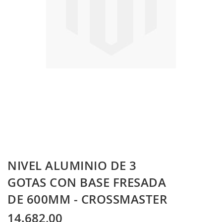
Skip
NIVEL ALUMINIO DE 3
to
the
GOTAS CON BASE FRESADA
beginning
DE 600MM - CROSSMASTER
of
the
images
14.682,00