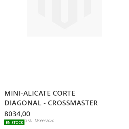
Skip
MINI-ALICATE CORTE
to
the
DIAGONAL - CROSSMASTER
beginning
of
8034,00
the
SKU
CR9970252
images
EN STOCK
gallery