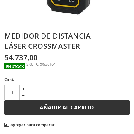
Skip
MEDIDOR DE DISTANCIA
to
the
LÁSER CROSSMASTER
beginning
of
54.737,00
the
SKU
CR9936164
images
EN STOCK
gallery
Cant.
AÑADIR AL CARRITO
Agregar para comparar