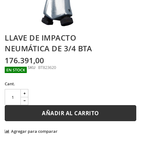
Skip
LLAVE DE IMPACTO
to
the
NEUMÁTICA DE 3/4 BTA
beginning
of
176.391,00
the
SKU
BT823620
images
EN STOCK
gallery
Cant.
AÑADIR AL CARRITO
Agregar para comparar