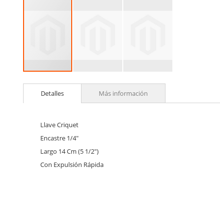
Skip
to
Detalles
Más información
the
beginning
of
the
Llave Criquet
images
Encastre 1/4"
gallery
Largo 14 Cm (5 1/2")
Con Expulsión Rápida