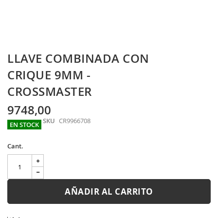
Skip
LLAVE COMBINADA CON
to
the
CRIQUE 9MM -
beginning
CROSSMASTER
of
the
images
9748,00
gallery
SKU
CR9966708
EN STOCK
Cant.
AÑADIR AL CARRITO