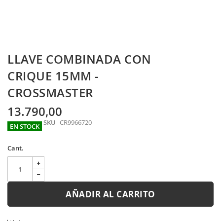
Skip
LLAVE COMBINADA CON
to
the
CRIQUE 15MM -
beginning
CROSSMASTER
of
the
images
13.790,00
gallery
SKU
CR9966720
EN STOCK
Cant.
AÑADIR AL CARRITO