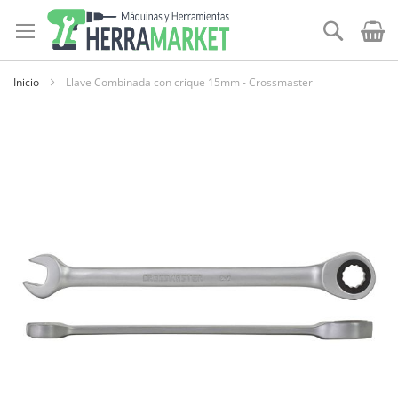
Ir
al
Buscar
contenido
Inicio
Llave Combinada con crique 15mm - Crossmaster
Skip
to
the
end
of
the
images
gallery