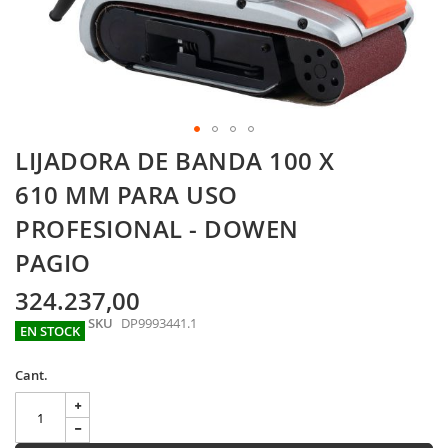
Skip
LIJADORA DE BANDA 100 X
to
the
610 MM PARA USO
beginning
PROFESIONAL - DOWEN
of
the
PAGIO
images
gallery
324.237,00
SKU
DP9993441.1
EN STOCK
Cant.