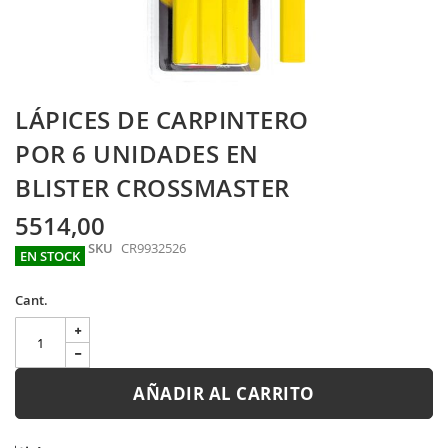
Skip
LÁPICES DE CARPINTERO
to
the
POR 6 UNIDADES EN
beginning
BLISTER CROSSMASTER
of
the
images
5514,00
gallery
SKU
CR9932526
EN STOCK
Cant.
AÑADIR AL CARRITO