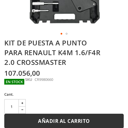
Skip
KIT DE PUESTA A PUNTO
to
the
PARA RENAULT K4M 1.6/F4R
beginning
2.0 CROSSMASTER
of
the
images
107.056,00
gallery
SKU
CR9980660
EN STOCK
Cant.
AÑADIR AL CARRITO