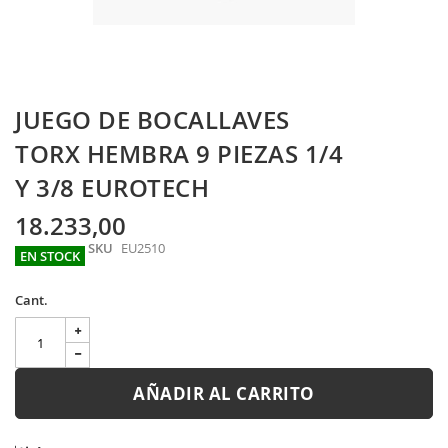
Skip
JUEGO DE BOCALLAVES
to
the
TORX HEMBRA 9 PIEZAS 1/4
beginning
Y 3/8 EUROTECH
of
the
images
18.233,00
gallery
SKU
EU2510
EN STOCK
Cant.
AÑADIR AL CARRITO