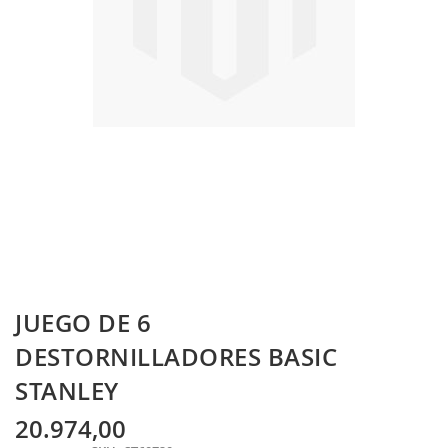
Skip
JUEGO DE 6
to
the
DESTORNILLADORES BASIC
beginning
STANLEY
of
the
images
20.974,00
gallery