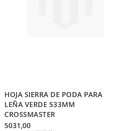
Skip
HOJA SIERRA DE PODA PARA
to
the
LEÑA VERDE 533MM
beginning
CROSSMASTER
of
the
images
5031,00
gallery