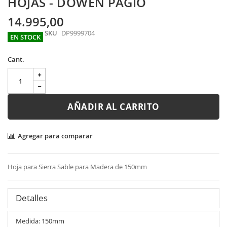
HOJAS - DOWEN PAGIO
images
gallery
14.995,00
SKU
DP9999704
EN STOCK
Cant.
AÑADIR AL CARRITO
Agregar para comparar
Hoja para Sierra Sable para Madera de 150mm
Detalles
Medida: 150mm