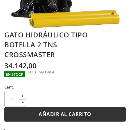
Skip
GATO HIDRÁULICO TIPO
to
the
BOTELLA 2 TNS
beginning
CROSSMASTER
of
the
images
34.142,00
gallery
SKU
CR9936864
EN STOCK
Cant.
AÑADIR AL CARRITO