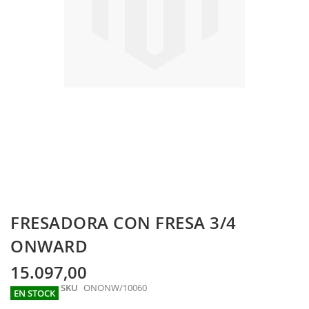
Skip
FRESADORA CON FRESA 3/4
to
the
ONWARD
beginning
of
15.097,00
the
SKU
ONONW/10060
images
EN STOCK
gallery