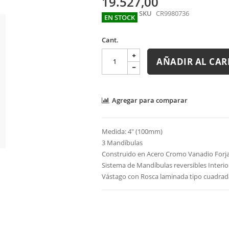
19.527,00
SKU
CR9980736
EN STOCK
Cant.
AÑADIR AL CAR
Agregar para comparar
Medida: 4" (100mm)
3 Mandíbulas
Construido en Acero Cromo Vanadio Forj
Sistema de Mandíbulas reversibles Interior
Vástago con Rosca laminada tipo cuadrad