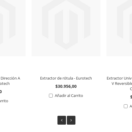
 Dirección A
Extractor de rótula - Eurotech
Extractor Univ
rotech
V Reversibl
$30.956,00
C
0
Añadir al Carrito
arrito
A