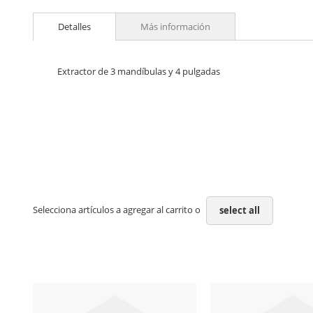
Skip
to
Detalles
Más información
the
beginning
of
the
Extractor de 3 mandíbulas y 4 pulgadas
images
gallery
Selecciona artículos a agregar al carrito o
select all