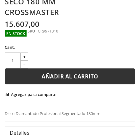
SECO 180 MM
images
gallery
CROSSMASTER
15.607,00
SKU
CR9971310
EN STOCK
Cant.
AÑADIR AL CARRITO
Agregar para comparar
Disco Diamantado Profesional Segmentado 180mm
Detalles