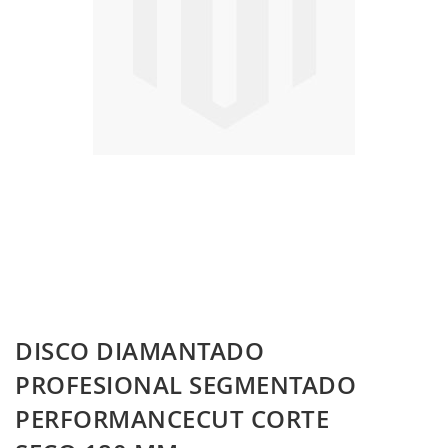
Skip
DISCO DIAMANTADO
to
the
PROFESIONAL SEGMENTADO
beginning
PERFORMANCECUT CORTE
of
the