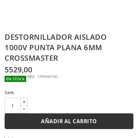
Skip
DESTORNILLADOR AISLADO
to
the
1000V PUNTA PLANA 6MM
beginning
CROSSMASTER
of
the
images
5529,00
gallery
SKU
CR9940160
EN STOCK
Cant.
AÑADIR AL CARRITO