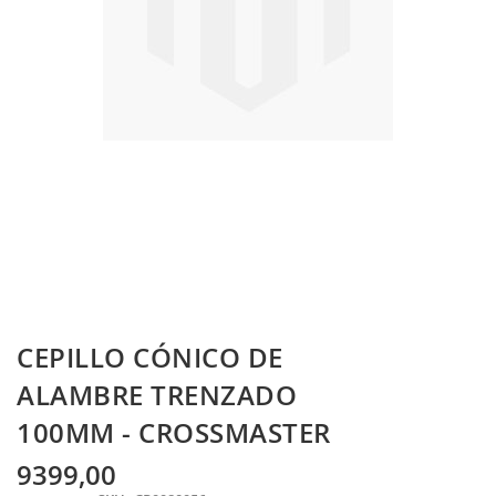
Skip
CEPILLO CÓNICO DE
to
the
ALAMBRE TRENZADO
beginning
100MM - CROSSMASTER
of
the
images
9399,00
gallery