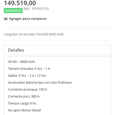
images
149.519,00
gallery
SKU
DP9991026
AGOTADO
Agregar para comparar
Cargador Arrancador Portátil 6000 mAh
Detalles
XP-60 – 6000 mAh
Tensión Entrada: 5 Vcc – 1 A
Salida: 5 Vcc – 2 A / 12 Vcc
Arrancador Batería tipo Ion-Litio Polímero
Corriente arranque: 150 A
Corriente pico: 300 A
Tiempo carga: 6 hs
No apto Motor Diesel