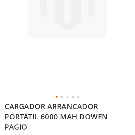
Skip
CARGADOR ARRANCADOR
to
the
PORTÁTIL 6000 MAH DOWEN
beginning
PAGIO
of
the