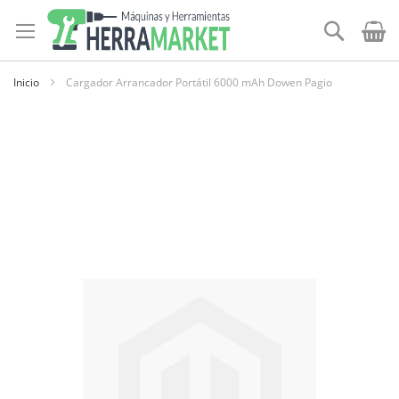
Ir
al
Buscar
contenido
Inicio
Cargador Arrancador Portátil 6000 mAh Dowen Pagio
Skip
to
the
end
of
the
images
gallery