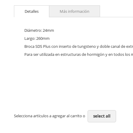
Skip
to
Detalles
Más información
the
beginning
of
the
Diámetro: 24mm
images
Largo: 260mm
gallery
Broca SDS Plus con inserto de tungsteno y doble canal de ext
Para ser utilizada en estructuras de hormigón y en todos los 
Selecciona artículos a agregar al carrito o
select all