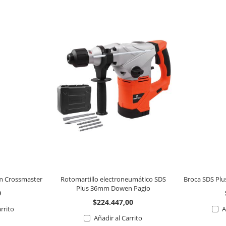
m Crossmaster
Rotomartillo electroneumático SDS
Broca SDS Pl
Plus 36mm Dowen Pagio
0
$224.447,00
arrito
A
Añadir al Carrito