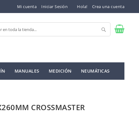
Mi cuenta
Iniciar Sesión
Hola!
Crea una cuenta
Buscar
ÍN
MANUALES
MEDICIÓN
NEUMÁTICAS
4X260MM CROSSMASTER