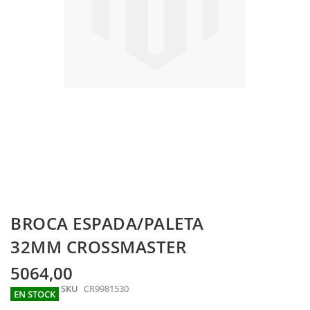
Skip
BROCA ESPADA/PALETA
to
the
32MM CROSSMASTER
beginning
of
5064,00
the
SKU
CR9981530
images
EN STOCK
gallery