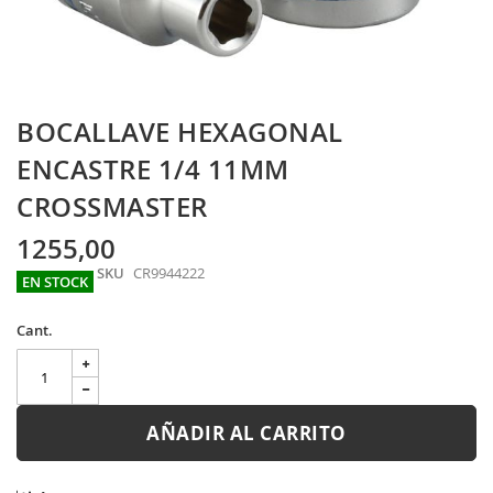
Skip
BOCALLAVE HEXAGONAL
to
the
ENCASTRE 1/4 11MM
beginning
CROSSMASTER
of
the
images
1255,00
gallery
SKU
CR9944222
EN STOCK
Cant.
AÑADIR AL CARRITO