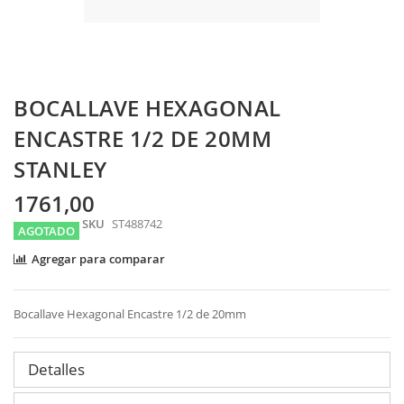
Skip
BOCALLAVE HEXAGONAL
to
the
ENCASTRE 1/2 DE 20MM
beginning
STANLEY
of
the
images
1761,00
gallery
SKU
ST488742
AGOTADO
Agregar para comparar
Bocallave Hexagonal Encastre 1/2 de 20mm
Detalles