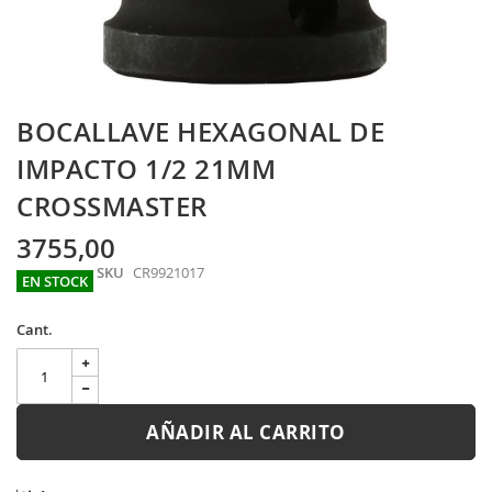
Skip
BOCALLAVE HEXAGONAL DE
to
the
IMPACTO 1/2 21MM
beginning
CROSSMASTER
of
the
images
3755,00
gallery
SKU
CR9921017
EN STOCK
Cant.
AÑADIR AL CARRITO