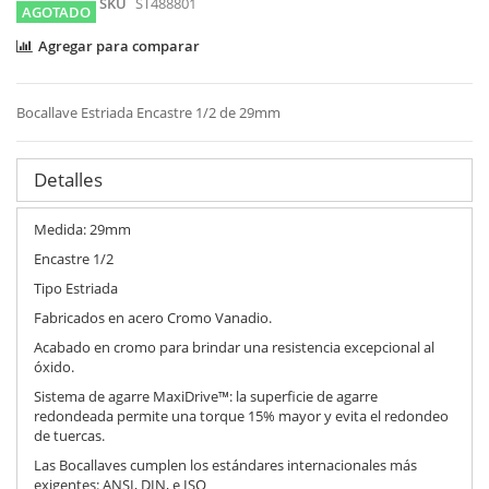
SKU
ST488801
AGOTADO
Agregar para comparar
Bocallave Estriada Encastre 1/2 de 29mm
Detalles
Medida: 29mm
Encastre 1/2
Tipo Estriada
Fabricados en acero Cromo Vanadio.
Acabado en cromo para brindar una resistencia excepcional al
óxido.
Sistema de agarre MaxiDrive™: la superficie de agarre
redondeada permite una torque 15% mayor y evita el redondeo
de tuercas.
Las Bocallaves cumplen los estándares internacionales más
exigentes: ANSI, DIN, e ISO