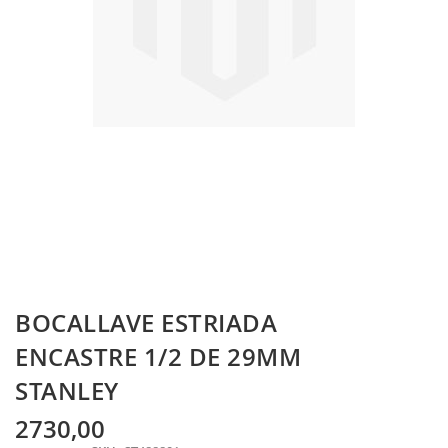
Skip
BOCALLAVE ESTRIADA
to
the
ENCASTRE 1/2 DE 29MM
beginning
STANLEY
of
the
images
2730,00
gallery