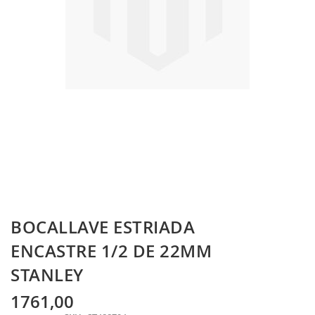
Skip
BOCALLAVE ESTRIADA
to
the
ENCASTRE 1/2 DE 22MM
beginning
STANLEY
of
the
images
1761,00
gallery