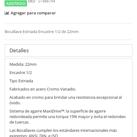
SKU
ST488794
AGOTADO
Agregar para comparar
Bocallave Estriada Encastre 1/2 de 22mm
Detalles
Medida: 22mm
Encastre 1/2
Tipo Estriada
Fabricados en acero Cromo Vanadio.
Acabado en cromo para brindar una resistencia excepcional al
óxido.
Sistema de agarre MaxiDrive™: la superficie de agarre
redondeada permite una torque 15% mayor y evita el redondeo
de tuercas.
Las Bocallaves cumplen los estándares internacionales más
exigentes: ANSI, DIN, e ISO