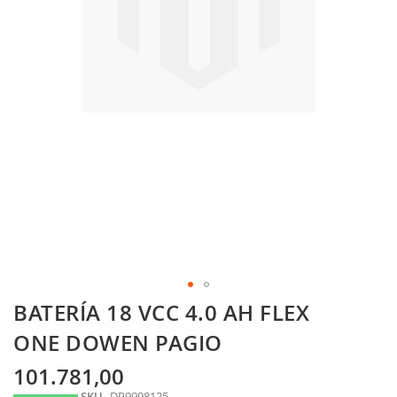
Skip
BATERÍA 18 VCC 4.0 AH FLEX
to
the
ONE DOWEN PAGIO
beginning
of
101.781,00
the
SKU
DP9998125