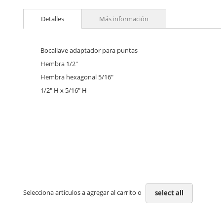
Skip
to
Detalles
Más información
the
beginning
of
the
Bocallave adaptador para puntas
images
Hembra 1/2"
gallery
Hembra hexagonal 5/16"
1/2" H x 5/16" H
Selecciona artículos a agregar al carrito o
select all